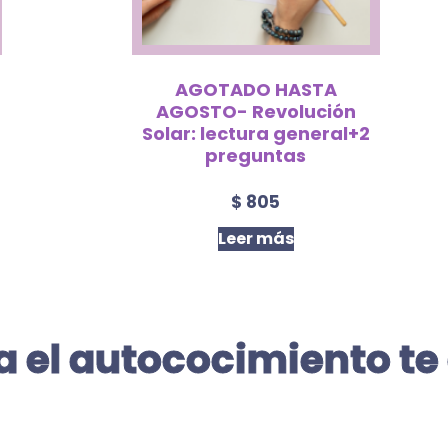
O
AGOTADO HASTA
AGOSTO- Revolución
Solar: lectura general+2
preguntas
$
805
Leer más
 el autococimiento te