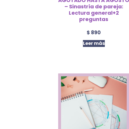
AGOTADO HASTA AGOST
– Sinastría de pareja:
Lectura general+2
preguntas
$
890
Leer más