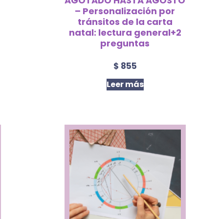
O
AGOTADO HASTA AGOSTO
– Personalización por
tránsitos de la carta
natal: lectura general+2
preguntas
$
855
Leer más