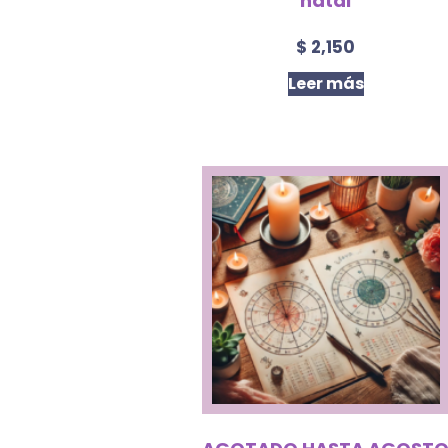
natal
$
2,150
Leer más