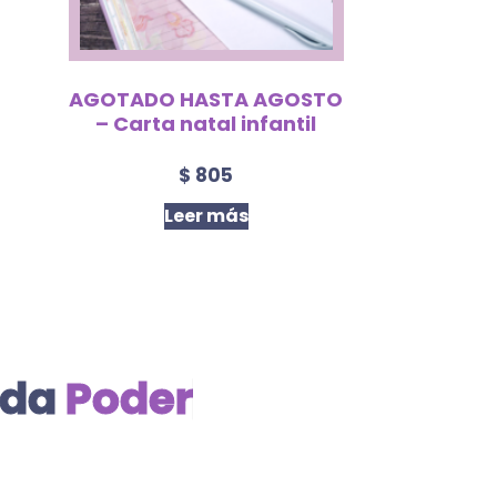
AGOTADO HASTA AGOSTO
– Carta natal infantil
$
805
Leer más
 da
P
o
d
e
r