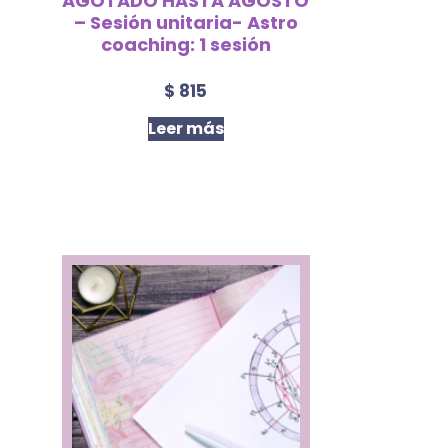
AGOTADO HASTA AGOSTO
– Sesión unitaria- Astro
coaching: 1 sesión
$
815
Leer más