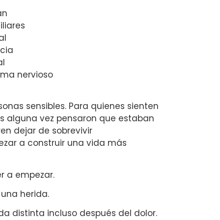
an
liares
al
ncia
al
ema nervioso
sonas sensibles. Para quienes sienten
s alguna vez pensaron que estaban
en dejar de sobrevivir
ar a construir una vida más
er a empezar.
 una herida.
da distinta incluso después del dolor.