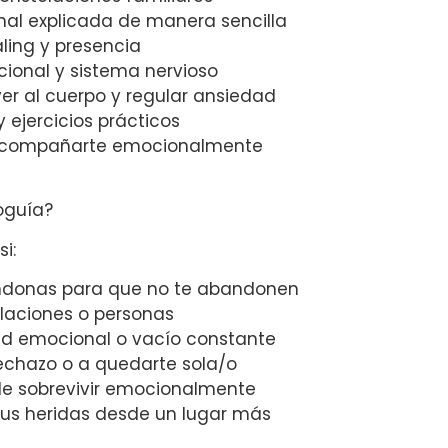
nal explicada de manera sencilla
naling y presencia
ional y sistema nervioso
lver al cuerpo y regular ansiedad
 ejercicios prácticos
a acompañarte emocionalmente
oguía?
i:
ndonas para que no te abandonen
elaciones o personas
dad emocional o vacío constante
rechazo o a quedarte sola/o
de sobrevivir emocionalmente
tus heridas desde un lugar más