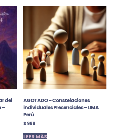
r del
AGOTADO – Constelaciones
 –
individuales Presenciales – LIMA
Perú
$
988
LEER MÁS