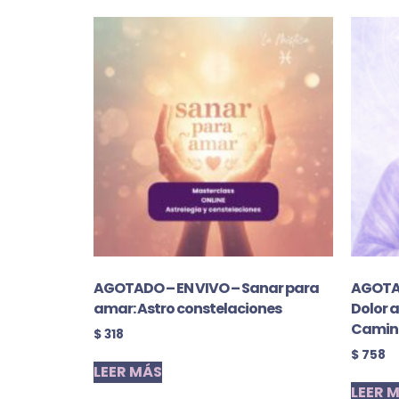
AGOTADO – EN VIVO – Sanar para
AGOTAD
amar: Astro constelaciones
Dolor a
Camina
$
318
$
758
LEER MÁS
LEER 