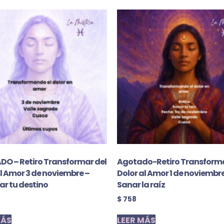
O – Retiro Transformar del
Agotado-Retiro Transforma
l Amor 3 de noviembre –
Dolor al Amor 1 de noviembre
r tu destino
Sanar la raíz
$
758
MÁS
LEER MÁS