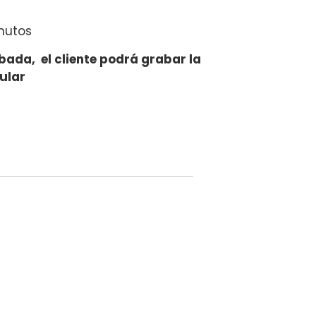
nutos
bada, el cliente podrá grabar la
lular