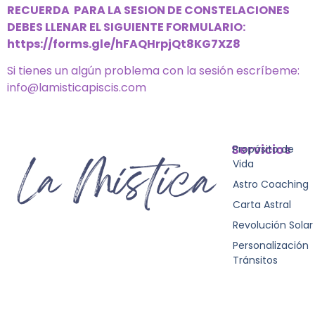
RECUERDA PARA LA SESION DE CONSTELACIONES
DEBES LLENAR EL SIGUIENTE FORMULARIO:
https://forms.gle/hFAQHrpjQt8KG7XZ8
Si tienes un algún problema con la sesión escríbeme:
info@lamisticapiscis.com
Servicios
Propósito de
Vida
Astro Coaching
Carta Astral
Revolución Solar
Personalización
Tránsitos