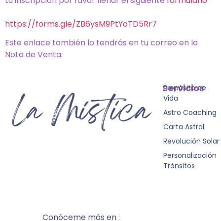
tu inscripción por favor llenar el siguiente
formulario
https://forms.gle/ZB6ysM9PtYoTD5Rr7
Este enlace también lo tendrás en tu correo en la
Nota de Venta.
Servicios
Propósito de
Vida
Astro Coaching
Carta Astral
Revolución Solar
Personalización
Tránsitos
Conóceme más en :